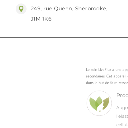
249, rue Queen, Sherbrooke,

J1M 1K6
Le soin LiveFlux a une app
secondaires. Cet appareil
dans le but de faire resso
Prod
Augme
l’élas
cellul