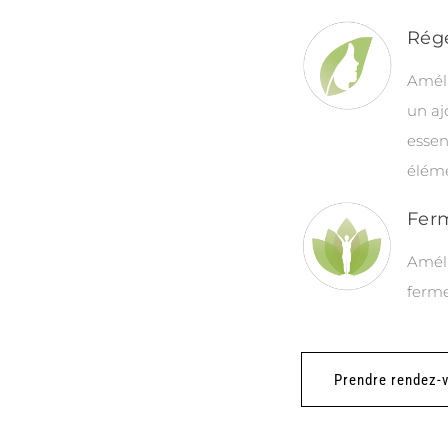
Régé
Améli
un aj
essen
éléme
Ferm
Amélio
ferme
Prendre rendez-