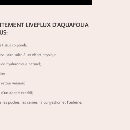
AITEMENT LIVEFLUX D’AQUAFOLIA
US:
 tissus corporels;
sculaire suite à un effort physique;
ide hyaluronique naturel;
ite;
 retour veineux;
 d’un apport nutritif;
 les poches, les cernes, la congestion et l’œdème;