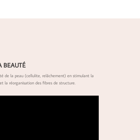
A BEAUTÉ
té de la peau (cellulite, relâchement) en stimulant la
t la réorganisation des fibres de structure.