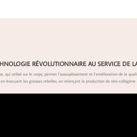
HNOLOGIE RÉVOLUTIONNAIRE AU SERVICE DE L
 qui utilisé sur le corps, permet l’assouplissement et l’amélioration de la quali
 en évacuant les graisses rebelles, en relançant la production de néo-collagène e