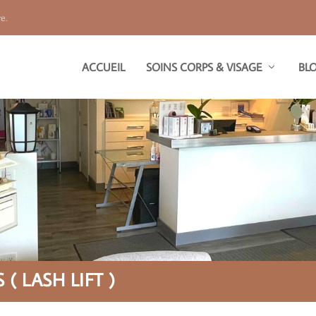
e.
ACCUEIL
SOINS CORPS & VISAGE
BL
( LASH LIFT )